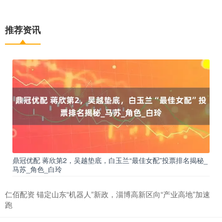
推荐资讯
鼎冠优配 蒋欣第2，吴越垫底，白玉兰“最佳女配”投票排名揭秘_
马苏_角色_白玲
仁佰配资 锚定山东“机器人”新政，淄博高新区向“产业高地”加速
跑