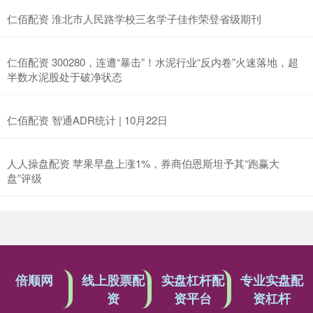
仁佰配资 淮北市人民路学校三名学子佳作荣登省级期刊
仁佰配资 300280，连遭“暴击”！水泥行业“反内卷”火速落地，超
半数水泥股处于破净状态
仁佰配资 智通ADR统计 | 10月22日
人人操盘配资 苹果早盘上涨1%，券商伯恩斯坦予其“跑赢大
盘”评级
倍顺网
线上股票配
实盘杠杆配
专业实盘配
资
资平台
资杠杆