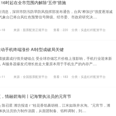
16时起在全市范围内解除“五停”措施
号消息，深圳市防汛防旱防风指挥部发布通告，台风“桦加沙”强度逐渐减
象台已将台风红色预警信号降级。经市委、市政府研究决....
-18
来源：股票配资正规平台
查看：
220
分类：
实盘杠杆配资平台
动手机终端涨价 AI转型成破局关键
业绩披露成行情关键锚点 受全球存储芯片价格上涨影响，手机行业迎来新
AI服务器爆发式增长抢走大量原本用于手机生产的内存产....
-11
来源：全国股票配资平台
查看：
183
分类：
实盘杠杆配资平台
夜，情融碧海间丨记海警执法员的元宵节
员 陈召星 潍坊报道 r “桂花香馅裹胡桃，江米如珠井水淘。”元宵节，潍
执法员协力制作汤圆，从面团制备、馅料调制，到....