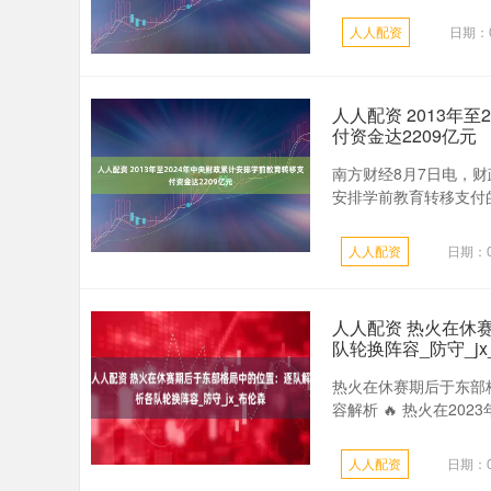
人人配资
日期：0
人人配资 2013年
付资金达2209亿元
南方财经8月7日电，财
安排学前教育转移支付的
人人配资
日期：0
人人配资 热火在休
队轮换阵容_防守_j
热火在休赛期后于东部
容解析 🔥 热火在20
人人配资
日期：0