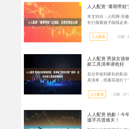
人人配资 “暑期带娃
本文转自：人民网-安
长们领着孩子陆续走来。
人人配资
日期：0
人人配资 男孩女孩
龄工具清单请收好
后台常收到家长的私信
具清单，照着买就行？”
人人配资
日期：07-
人人配资 抱歉！今
援手共渡难关！