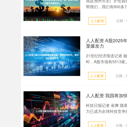
我是池州市宏广护生园
帮我们，我们有800多
人人配资
日期：0
人人配资 A股202
显爆发力
21世纪经济报道记者 杨
时，A股市场有5513家
人人配资
日期：0
人人配资 我国将加
科技日报记者 崔爽 
力已成为全球科技竞争的
人人配资
日期：0