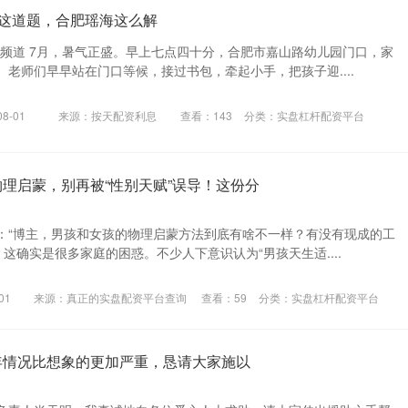
”这道题，合肥瑶海这么解
徽频道 7月，暑气正盛。早上七点四十分，合肥市嘉山路幼儿园门口，家
老师们早早站在门口等候，接过书包，牵起小手，把孩子迎....
8-01
来源：按天配资利息
查看：
143
分类：
实盘杠杆配资平台
物理启蒙，别再被“性别天赋”误导！这份分
：“博主，男孩和女孩的物理启蒙方法到底有啥不一样？有没有现成的工
 这确实是很多家庭的困惑。不少人下意识认为“男孩天生适....
01
来源：真正的实盘配资平台查询
查看：
59
分类：
实盘杠杆配资平台
年情况比想象的更加严重，恳请大家施以