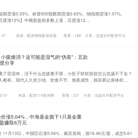
货涨0.33%、标普500指数期货涨0.63%、纳指期货涨1.07%。
度涨12%】中概股盘前多数上涨，百度涨12....
-07
来源：配资网络配资炒股
查看：
188
分类：
实盘杠杆配资平台
、小腹难消？这可能是湿气的“伪装”：五款
度分享
裹了层湿布，没干什么也疲惫不堪，小肚子软软鼓鼓怎么也减不下去？
都有。现代人久坐少动、饮食不节、熬夜成性，很容易让身体积....
-31
来源：配资114查询网
查看：
221
分类：
实盘杠杆配资平台
价涨5.04%，中海基金旗下1只基金重
浮盈赚取6万元
11月13日，中国巨石涨5.04%，截至发稿，报16.46元/股，成交5.61