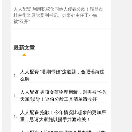
人人配资 利用职权伙同他人侵吞公款！瑞昌市
桂林街道原党委副书记、办事处主任王小敏
被“双开”
最新文章
人人配资 “暑期带娃”这道题，合肥瑶海这
1、
么解
人人配资 男孩女孩物理启蒙，别再被“性别
1、
天赋”误导！这份分龄工具清单请收好
人人配资 抱歉！今年情况比想象的更加严
1、
重，恳请大家施以援手共渡难关！