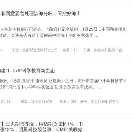
中菲同意妥善处理涉海分歧，管控好海上
发言人林剑主持例行记者会。 r 路透社记者提问，1月29日，中国和菲律宾
话。会谈是否有助于缓解南中国海上的所有紧张局....
11
来源：股票配资股票配资公司
查看：
122
分类：
实盘杠杆配资平台
建“1+4+5”科学教育新生态
报讯（记者 滕雪叶 通讯员 赵建振）近日，霸州市首届中小学科技节举
评“河北省中小学科学实验区”以来的教育改革成果。 ....
01-28
来源：线上炒股配资
查看：
185
分类：
实盘杠杆配资平台
前】三大期指齐涨，纳指期货涨超1%；中
涨12%；明星科技股普涨；CME“美联储