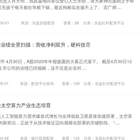
负责人肖天明，我真诚地向各位爱心人士求助，请大家伸出援助之手帮
只毛孩子每天都在等粮下锅，最近狗粮实在接不上了。 宏广师....
6-01
来源：实盘炒股配资
查看：
88
分类：
实盘杠杆配资平台
5年业绩全景扫描：营收净利双升，硬科技尽
坪 4月30日，A股2025年年报披露的大幕正式落下。 截至4月30日12
上市公司的业绩已经揭晓，这不仅是企业对....
5-01
来源：配资平台查询
查看：
168
分类：
实盘杠杆配资平台
快太空算力产业生态培育
随着人工智能算力需求爆发式增长与全球低轨卫星星座加速部署，太空算
新前沿，正处于从技术验证迈向规模化部署的关键阶段。 “....
4-08
来源：银行股票配资
查看：
126
分类：
实盘杠杆配资平台