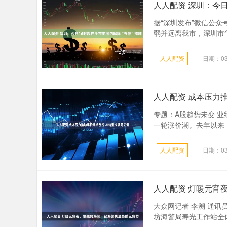
人人配资 深圳：今日
据“深圳发布”微信公众
弱并远离我市，深圳市气
人人配资
日期：03
人人配资 成本压力推
专题：A股趋势未变 
一轮涨价潮。去年以来，
人人配资
日期：03
人人配资 灯暖元宵
大众网记者 李溯 通讯
坊海警局寿光工作站全体