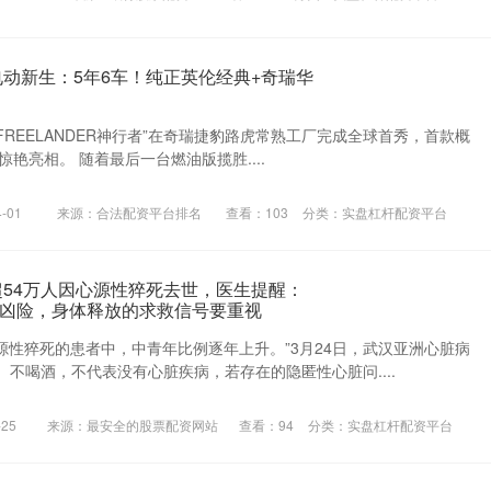
电动新生：5年6车！纯正英伦经典+奇瑞华
“FREELANDER神行者”在奇瑞捷豹路虎常熟工厂完成全球首秀，首款概
97惊艳亮相。 随着最后一台燃油版揽胜....
-01
来源：合法配资平台排名
查看：
103
分类：
实盘杠杆配资平台
超54万人因心源性猝死去世，医生提醒：
凶险，身体释放的求救信号要重视
心源性猝死的患者中，中青年比例逐年上升。”3月24日，武汉亚洲心脏病
不喝酒，不代表没有心脏疾病，若存在的隐匿性心脏问....
25
来源：最安全的股票配资网站
查看：
94
分类：
实盘杠杆配资平台