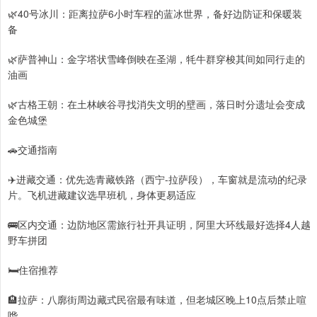
🌿40号冰川：距离拉萨6小时车程的蓝冰世界，备好边防证和保暖装
备
🌿萨普神山：金字塔状雪峰倒映在圣湖，牦牛群穿梭其间如同行走的
油画
🌿古格王朝：在土林峡谷寻找消失文明的壁画，落日时分遗址会变成
金色城堡
🚗交通指南
✈️进藏交通：优先选青藏铁路（西宁-拉萨段），车窗就是流动的纪录
片。飞机进藏建议选早班机，身体更易适应
🚌区内交通：边防地区需旅行社开具证明，阿里大环线最好选择4人越
野车拼团
🛏住宿推荐
🏨拉萨：八廓街周边藏式民宿最有味道，但老城区晚上10点后禁止喧
哗