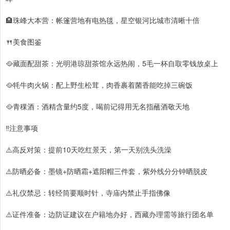
🏨珠峰大本营：帐篷营地有电热毯，星空银河比城市清晰十倍
🍴美食图鉴
🥘藏面配甜茶：光明港琼甜茶馆永远热闹，5毛一杯自取零钱放桌上
🥘牦牛肉火锅：配上野生松茸，肉香裹着菌香能吃掉三碗饭
🥘青稞酒：酒精含量约5度，喝前记得用无名指蘸酒敬天地
‼️注意事项
⚠️高反对策：提前10天吃红景天，第一天别洗头洗澡
⚠️防晒必备：墨镜+防晒霜+遮阳帽三件套，紫外线分分钟晒脱皮
⚠️礼仪禁忌：转经筒要顺时针，寺庙内禁止手指佛像
⚠️证件准备：边防证建议在户籍地办好，西藏办理需等旅行团名单