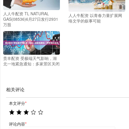
人人牛配资 TL NATURAL
人人牛配资 以青春力量扩展网
GAS(08536)6月27日发行2931
络文学的叙事可能
万股
贵丰配资 受极端天气影响，湖
北一地紧急通知：多家景区关闭
相关评论
本文评分
*
评论内容
*