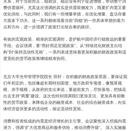
关系，对于当前而言，稳就业、稳企业有利于促进增收，带动整个消
费供需循环。尤其这次强调的其实是供需双侧发力，既要扩内需又要
优化供给，与此同时，我们有一些增量举措，在优化增量、盘活存量
方面多下功夫。这一系列都体现着当前“四稳”的一些具体举措的着力
点和方向，进一步强调了政策打出组合拳的路径。
有效的宏观政策、精准的宏观调控，是护航中国经济行稳致远的重要
手段。会议强调，要“用好用足宏观政策”。从“持续优化财政支出结
构”到“保持流动性充裕”，一系列表述意味着更加积极的财政政策和适
度宽松的货币政策将继续精准协同。
北京大学光华管理学院院长 田轩：在积极的财政政策里面，要保证我
们年初定的，包括像超长期特别国债、地方政府专项债，像预算规
模、赤字规模，从政府的支出来说，要超前发力，尽快落地，把钱花
出去支持“两重”建设。这次也特别强调我们更加灵活、更加具有前瞻
性的货币政策，来降低企业的融资成本、社会的综合融资成本，向实
体经济提供更多的流动性，保证流动性宽裕。
消费和投资组成的内需是经济增长的主引擎。会议聚焦深入挖掘内需
潜力，强调“扩大优质商品和服务供给，推动消费升级”。 深入实施服