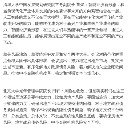
清华大学中国发展规划研究院常务副院长 董煜：智能经济新形态，和
当前现代化产业体系发展的内在要求和未来的方向紧密结合在一起。
人工智能的意义不仅在于大模型，更在于它能够转化为对于传统产业
改造升级的助力，能够转化成为对于新兴产业和未来产业成长的助
力。智能经济新形态，在过去人们耳熟能详的一些产业领域，通过人
工智能赋能以后，能够展现出完全不同的生产效率和完全不同的产出
形态。
越是风高浪急，越要统筹好发展和安全两件大事。会议对防范化解重
点领域风险作出具体部署。会议提出，努力稳定房地产市场，扎实推
进城市更新。有序化解地方政府债务风险，着力解决拖欠企业账款问
题。推动中小金融机构改革，稳定和增强资本市场信心。
北京大学光华管理学院院长 田轩：风险在收敛，但是确实我们在这三
个领域里边还是要持续发力，比如房地产风险，要因城施策，加大对
于收储的力度，确保房地产不出现大规模违约问题。对于地方政府债
务要因城施策，确保不出现新的隐性债务问题，确保地方投资平台转
型、分类施策。总体来说，不发生系统性风险是底线，要确保房地产
风险、地方政府债务风险、中小金融机构风险安全可控。