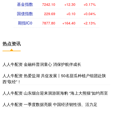
基金指数
7242.10
+12.30
+0.17%
国债指数
229.69
+0.10
+0.04%
期指IC0
7877.80
+164.40
+2.13%
热点资讯
人人牛配资 金融科普润童心 消保护航伴成长
人人牛配资 热爱盐湖 共促发展丨50名甜瓜种植户组团赴陕
西“取经”！
人人牛配资 山东烟台迎来洄游斑海豹 “海上大熊猫”如约而至
人人牛配资 一季度数据亮眼 中国经济韧性强、活力足