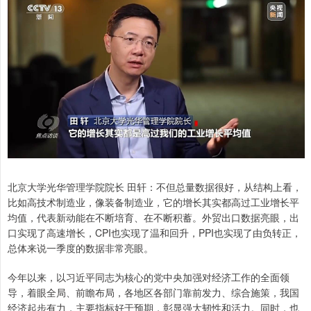
北京大学光华管理学院院长 田轩：不但总量数据很好，从结构上看，
比如高技术制造业，像装备制造业，它的增长其实都高过工业增长平
均值，代表新动能在不断培育、在不断积蓄。外贸出口数据亮眼，出
口实现了高速增长，CPI也实现了温和回升，PPI也实现了由负转正，
总体来说一季度的数据非常亮眼。
今年以来，以习近平同志为核心的党中央加强对经济工作的全面领
导，着眼全局、前瞻布局，各地区各部门靠前发力、综合施策，我国
经济起步有力，主要指标好于预期，彰显强大韧性和活力。同时，也