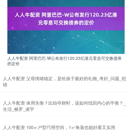
人人牛配资 阿里巴巴-W公布发行120.23亿港元零息可交换债券
的定价
人人牛配资 父母情绪稳定，是给孩子最好的礼物_考好_问题_犯
错
人人牛配资 体用失衡？比劫夺财时，该如何找回内心的平衡？_
生活_梭罗_凌宇
人人牛配资 100㎡户型巧用空间，1㎡角落也能好看又实用