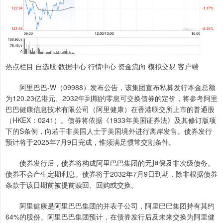
热点栏目 自选股 数据中心 行情中心 资金流向 模拟交易 客户端
阿里巴巴-W（09988）发布公告，该集团宣布私募发行本金总额
为120.23亿港元、2032年到期的零息可交换债券的定价，将参考阿里
巴巴健康信息技术有限公司（阿里健康）在香港联交所上市的普通股
（HKEX：0241）。债券将依据《1933年美国证券法》及其修订版项
下的S条例，向若干非美国人士于美国境外进行离岸发售。债券发行
预计将于2025年7月9日完成，惟须满足惯常交割条件。
债券发行后，债券将构成阿里巴巴集团的无担保及非次级债务。
债券不会产生定期利息。债券将于2032年7月9日到期，除非根据债券
条款于该日期前被提前赎回、回购或交换。
阿里健康是阿里巴巴集团的并表子公司，阿里巴巴集团持有其约
64%的股份。阿里巴巴集团预计，在债券发行后及未来交换为阿里健