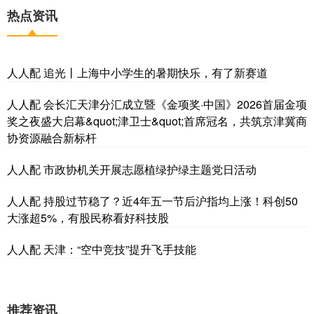
热点资讯
人人配 追光丨上海中小学生的暑期快乐，有了新赛道
人人配 会长汇天津分汇成立暨《金项奖·中国》2026首届金项
奖之夜盛大启幕&quot;津卫士&quot;首席冠名，共筑京津冀商
协资源融合新标杆
人人配 市政协机关开展志愿植绿护绿主题党日活动
人人配 持股过节稳了？近4年五一节后沪指均上涨！科创50
大涨超5%，有股民称看好科技股
人人配 天津：“空中竞技”提升飞手技能
推荐资讯