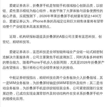
爱建证券表示，折叠屏手机是智能手机领域核心创新品类，以铰
链、柔性显示模组为核心组件，有效平衡了大屏体验与设备便携性的
核心矛盾。乐观预测下，2026年苹果折叠屏手机销量有望达1400万
台。爱建证券认为，iPhone本身的高端定位和巨大销售体量将有望带
动整个产业链迎来高速发展拐点。
近期，机构研报标题提及折叠屏的A股公司主要有蓝思科技、创
世纪、精研科技等。
爱建证券表示，蓝思科技是全球智能终端全产业链一站式精密制
造解决方案服务商，公司主要聚焦手机玻璃加工，同时具备多种材料
的整合能力。随着iPhone手机步入创新周期，尤其是2026年折叠屏产
品有望推出，预计将给公司业绩带来较大的推动。
中航证券研报指出，精研科技在两个业务板块介入折叠领域，其
一是MIM业务板块，为折叠屏转轴提供MIM零部件及组件；其二是传
动业务板块，为折叠屏手机提供铰链组装业务。公司紧密跟随行业发
展趋势，已成功实现金属零部件及转动结构件在安卓系折叠屏手机中
的规模化应用。