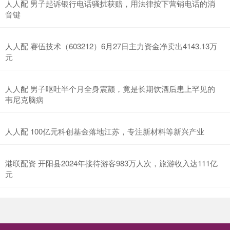
人人配 男子起诉银行电话骚扰获赔，用法律按下营销电话的消
音键
人人配 赛伍技术（603212）6月27日主力资金净卖出4143.13万
元
人人配 男子呕吐半个月全身震颤，竟是长期饮酒后患上罕见的
韦尼克脑病
人人配 100亿元科创基金落地江苏，专注新材料等新兴产业
港联配资 开阳县2024年接待游客983万人次，旅游收入达111亿
元