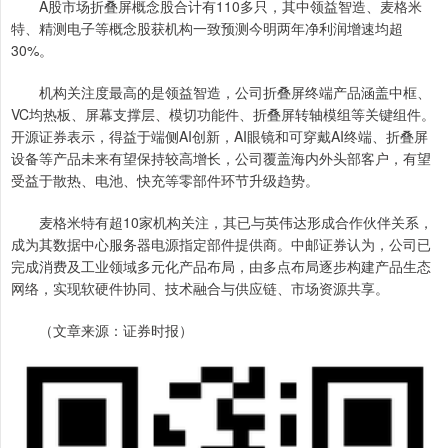
A股市场折叠屏概念股合计有110多只，其中领益智造、麦格米
特、精测电子等概念股获机构一致预测今明两年净利润增速均超
30%。
机构关注度最高的是领益智造，公司折叠屏终端产品涵盖中框、
VC均热板、屏幕支撑层、模切功能件、折叠屏转轴模组等关键组件。
开源证券表示，得益于端侧AI创新，AI眼镜和可穿戴AI终端、折叠屏
设备等产品未来有望保持较高增长，公司覆盖海内外头部客户，有望
受益于散热、电池、快充等零部件环节升级趋势。
麦格米特有超10家机构关注，其已与英伟达形成合作伙伴关系，
成为其数据中心服务器电源指定部件提供商。中邮证券认为，公司已
完成消费及工业领域多元化产品布局，由多点布局逐步构建产品生态
网络，实现软硬件协同、技术融合与供应链、市场资源共享。
（文章来源：证券时报）