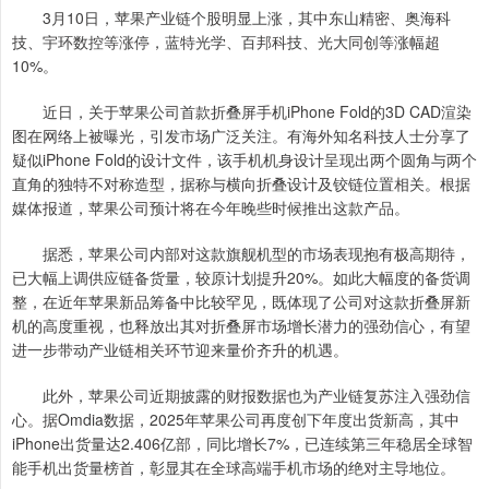
3月10日，苹果产业链个股明显上涨，其中东山精密、奥海科
技、宇环数控等涨停，蓝特光学、百邦科技、光大同创等涨幅超
10%。
近日，关于苹果公司首款折叠屏手机iPhone Fold的3D CAD渲染
图在网络上被曝光，引发市场广泛关注。有海外知名科技人士分享了
疑似iPhone Fold的设计文件，该手机机身设计呈现出两个圆角与两个
直角的独特不对称造型，据称与横向折叠设计及铰链位置相关。根据
媒体报道，苹果公司预计将在今年晚些时候推出这款产品。
据悉，苹果公司内部对这款旗舰机型的市场表现抱有极高期待，
已大幅上调供应链备货量，较原计划提升20%。如此大幅度的备货调
整，在近年苹果新品筹备中比较罕见，既体现了公司对这款折叠屏新
机的高度重视，也释放出其对折叠屏市场增长潜力的强劲信心，有望
进一步带动产业链相关环节迎来量价齐升的机遇。
此外，苹果公司近期披露的财报数据也为产业链复苏注入强劲信
心。据Omdia数据，2025年苹果公司再度创下年度出货新高，其中
iPhone出货量达2.406亿部，同比增长7%，已连续第三年稳居全球智
能手机出货量榜首，彰显其在全球高端手机市场的绝对主导地位。