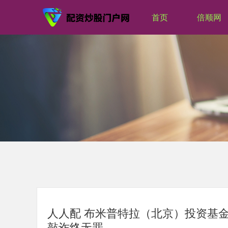
首页
倍顺网
人人配 布米普特拉（北京）投资基金
敲诈终无罪