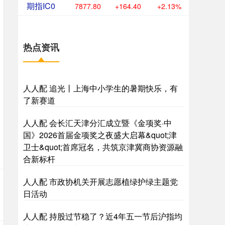
期指IC0
7877.80
+164.40
+2.13%
热点资讯
人人配 追光丨上海中小学生的暑期快乐，有
了新赛道
人人配 会长汇天津分汇成立暨《金项奖·中
国》2026首届金项奖之夜盛大启幕&quot;津
卫士&quot;首席冠名，共筑京津冀商协资源融
合新标杆
人人配 市政协机关开展志愿植绿护绿主题党
日活动
人人配 持股过节稳了？近4年五一节后沪指均