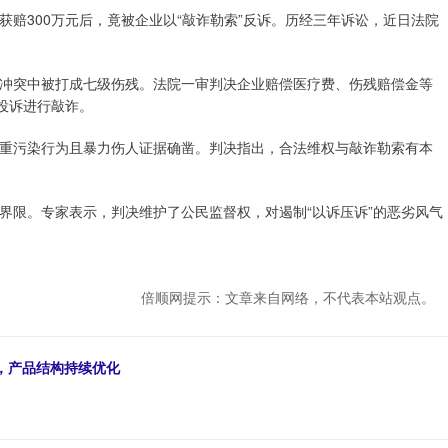
赔300万元后，竟被企业以“敲诈勒索”反诉。历经三年诉讼，近日法院
冲突中被打成七级伤残。法院一审判决企业赔偿医疗费、伤残赔偿金等
投诉进行敲诈。
重污染行为且暴力伤人证据确凿。判决指出，合法维权与敲诈勒索有本
界限。专家表示，判决维护了公民监督权，对遏制“以诉压诉”的恶劣风气
倍顺网提示：文章来自网络，不代表本站观点。
期，产品结构持续优化