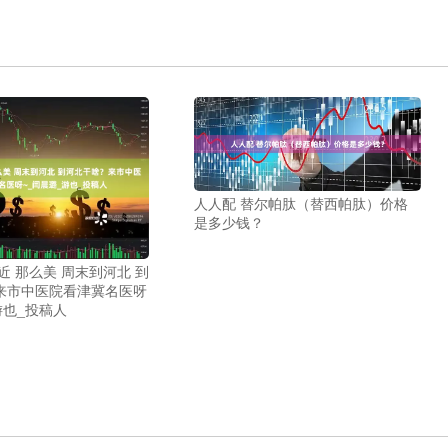
人人配 替尔帕肽（替西帕肽）价格
是多少钱？
近 那么美 周末到河北 到
来市中医院看津冀名医呀
游也_投稿人