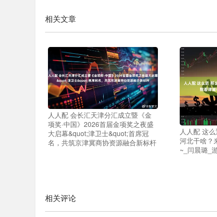
相关文章
人人配 会长汇天津分汇成立暨《金
项奖·中国》2026首届金项奖之夜盛
人人配 这么
大启幕&quot;津卫士&quot;首席冠
河北干啥？
名，共筑京津冀商协资源融合新标杆
~_闫晨璐_
相关评论