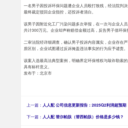
一名男子因投诉环保问题遭企业人员殴打致残，经法院判决获
最终裁定驳回企业指控，还投诉者清白。
该男子因附近化工厂污染问题多次举报，在一次与企业人员
共计300万元。企业却声称赔偿金额过高，反告男子借环保
二审法院经详细调查，确认男子投诉内容属实，企业存在严
质区别，企业试图通过反诉掩盖违法事实的行为应予谴责。
该案入选最高法典型案例，明确界定环保维权与敲诈勒索的
具有标杆意义。
发布于：北京市
上一篇：
人人配 公司信息更新报告：2025Q2利润超预
下一篇：
人人配 替尔帕肽（替西帕肽）价格是多少钱？