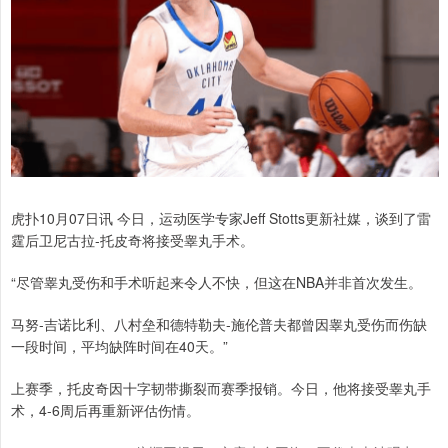
虎扑10月07日讯 今日，运动医学专家Jeff Stotts更新社媒，谈到了雷
霆后卫尼古拉-托皮奇将接受睾丸手术。
“尽管睾丸受伤和手术听起来令人不快，但这在NBA并非首次发生。
马努-吉诺比利、八村垒和德特勒夫-施伦普夫都曾因睾丸受伤而伤缺
一段时间，平均缺阵时间在40天。”
上赛季，托皮奇因十字韧带撕裂而赛季报销。今日，他将接受睾丸手
术，4-6周后再重新评估伤情。