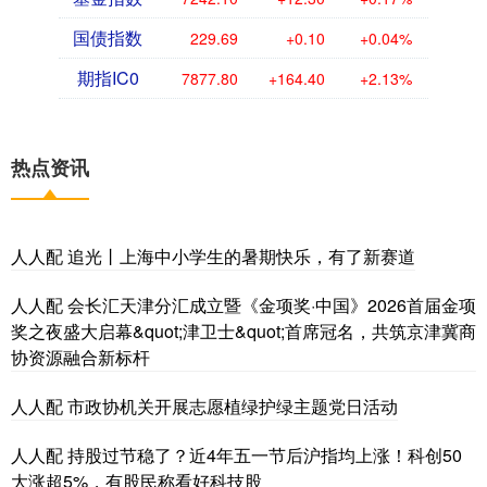
国债指数
229.69
+0.10
+0.04%
期指IC0
7877.80
+164.40
+2.13%
热点资讯
人人配 追光丨上海中小学生的暑期快乐，有了新赛道
人人配 会长汇天津分汇成立暨《金项奖·中国》2026首届金项
奖之夜盛大启幕&quot;津卫士&quot;首席冠名，共筑京津冀商
协资源融合新标杆
人人配 市政协机关开展志愿植绿护绿主题党日活动
人人配 持股过节稳了？近4年五一节后沪指均上涨！科创50
大涨超5%，有股民称看好科技股